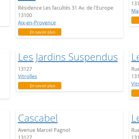
13
Résidence Les facultés 31 Av. de l'Europe
Mar
13100
Aix-en-Provence
sur Quartier Politique de la Ville
En savoir plus
Les Jardins Suspendus
L
13127
Rue
Vitrolles
13
Vit
sur Les Jardins Suspendus
En savoir plus
Cascabel
L
Avenue Marcel Pagnol
Rue
13127
13