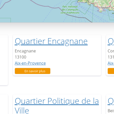
Quartier Encagnane
Q
Encagnane
Co
13100
13
Aix-en-Provence
Aix
sur Quartier Encagnane
En savoir plus
Quartier Politique de la
Q
Ville
Be