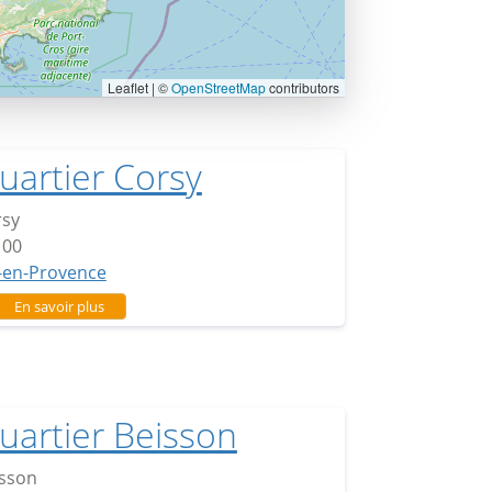
Leaflet | ©
OpenStreetMap
contributors
uartier Corsy
rsy
100
-en-Provence
sur Quartier Corsy
En savoir plus
uartier Beisson
isson