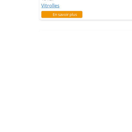
Vitrolles
sur Terra Caleia
En savoir plus
Le Roucassier
Rue Fernand Benoît.
13127
Vitrolles
sur Le Roucassier
En savoir plus
Les Bosquets
12-16 Rés du Bosquet
13127
Vitrolles
sur Les Bosquets
En savoir plus