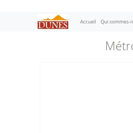
Aller au contenu principal
Main navigation
Accueil
Qui sommes-n
Métro