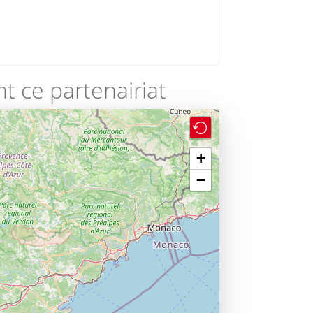
t ce partenairiat
+
−