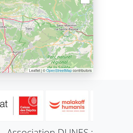
Leaflet | ©
OpenStreetMap
contributors
Association DUNES :