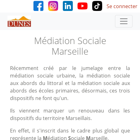
User accoun
Aller au contenu principal
Se connecter
Médiation Sociale
Marseille
Récemment créé par le jumelage entre la
médiation sociale urbaine, la médiation sociale
aux abords du littoral et la médiation sociale aux
abords des écoles primaires, désormais, ces trois
dispositifs ne font qu'un.
Ils viennent marquer un renouveau dans les
dispositifs du territoire Marseillais.
En effet, il s'inscrit dans le cadre plus global que
représente la
M
édiation
S
ociale
M
arseille.