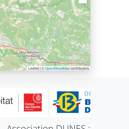
Leaflet | ©
OpenStreetMap
contributors
Association DUNES :