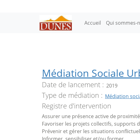
Aller au contenu principal
Main navigation
Accueil
Qui sommes-n
Médiation Sociale Ur
Date de lancement
2019
Type de médiation
Médiation soci
Registre d'intervention
Assurer une présence active de proximité
Favoriser les projets collectifs, supports 
Prévenir et gérer les situations conflictuel
Informer, sensibiliser et/ou former