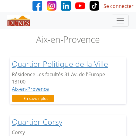
User accoun
Aller au contenu principal
Se connecter
Aix-en-Provence
Quartier Politique de la Ville
Résidence Les facultés 31 Av. de l'Europe
13100
Aix-en-Provence
sur Quartier Politique de la Ville
En savoir plus
Quartier Corsy
Corsy