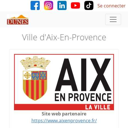
User accoun
Aller au contenu principal
Se connecter
Ville d'Aix-En-Provence
Site web partenaire
https://www.aixenprovence.fr/