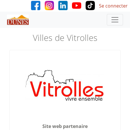
User accoun
Aller au contenu principal
Se connecter
Villes de Vitrolles
Site web partenaire