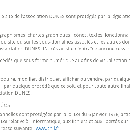
e site de l’association DUNES sont protégés par la législation
graphismes, chartes graphiques, icônes, textes, fonctionnali
 site ou sur les sous-domaines associés et les autres domaines
 l’association DUNES. L’accès au site n’entraîne aucune cessio
concédés que sous forme numérique aux fins de visualisation 
eproduire, modifier, distribuer, afficher ou vendre, par quel
i, par quelque procédé que ce soit, et pour toute autre final
ociation DUNES.
nées
nelles sont protégées par la loi Loi du 6 janvier 1978, arti
oi relative à l’informatique, aux fichiers et aux libertés su
adresse suivante :
www.cnil.fr
.