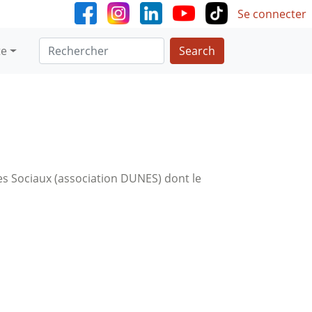
User accoun
Se connecter
Search
te
s Sociaux (association DUNES) dont le