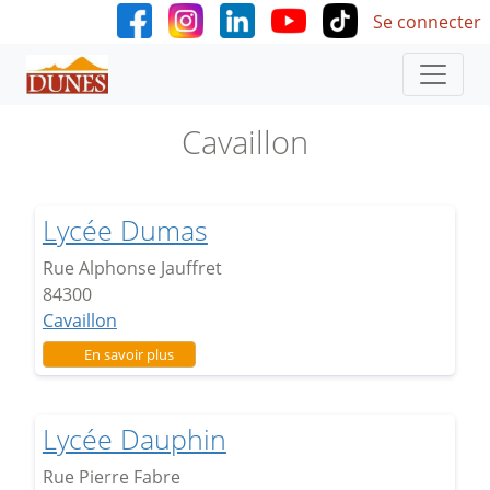
User accoun
Aller au contenu principal
Se connecter
Cavaillon
Lycée Dumas
Rue Alphonse Jauffret
84300
Cavaillon
sur Lycée Dumas
En savoir plus
Lycée Dauphin
Rue Pierre Fabre