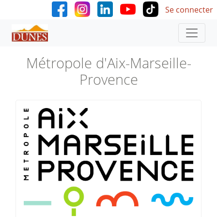
User accoun
Aller au contenu principal
Se connecter
Métropole d'Aix-Marseille-
Provence