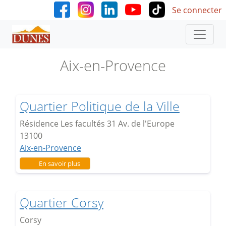
User accoun
Aller au contenu principal
Se connecter
Aix-en-Provence
Quartier Politique de la Ville
Résidence Les facultés 31 Av. de l'Europe
13100
Aix-en-Provence
sur Quartier Politique de la Ville
En savoir plus
Quartier Corsy
Corsy