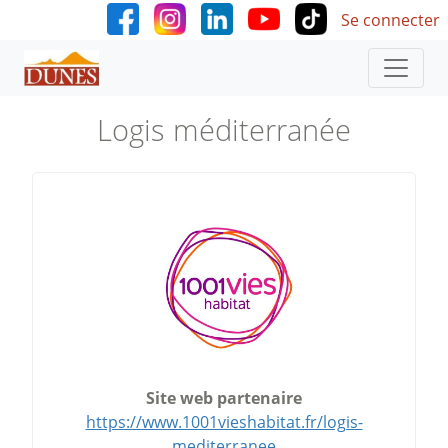
User accoun
Aller au contenu principal
Se connecter
Logis méditerranée
Site web partenaire
https://www.1001vieshabitat.fr/logis-
mediterranee