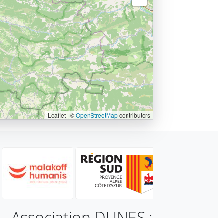
Leaflet | ©
OpenStreetMap
contributors
Association DUNES :