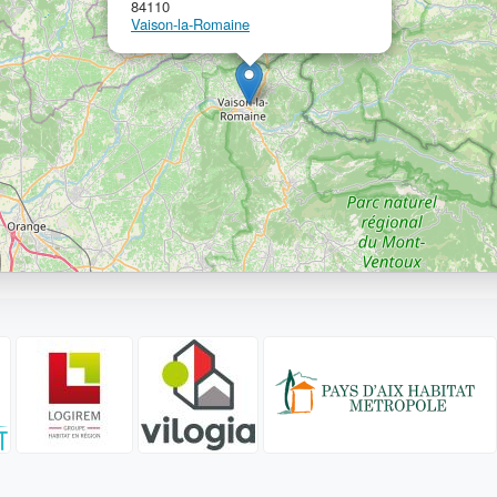
84110
Vaison-la-Romaine