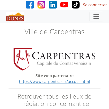
User accoun
Aller au contenu principal
Se connecter
Ville de Carpentras
Site web partenaire
https://www.carpentras.fr/accueil.html
Retrouver tous les lieux de
médiation concernant ce