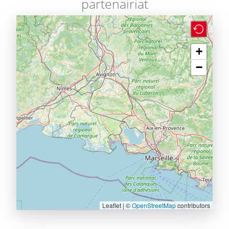
partenairiat
+
−
Leaflet | ©
OpenStreetMap
contributors