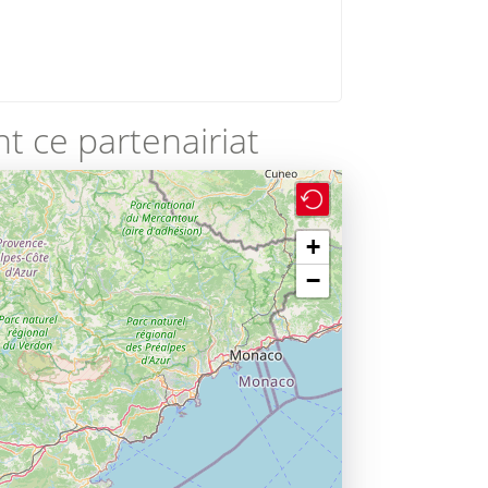
t ce partenairiat
+
−