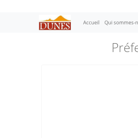
Aller au contenu principal
Main navigation
Accueil
Qui sommes-n
Préf