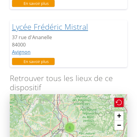
sur Lycée Montesquieu
En savoir plus
Lycée Frédéric Mistral
37 rue d'Ananelle
84000
Avignon
sur Lycée Frédéric Mistral
En savoir plus
Retrouver tous les lieux de ce
dispositif
+
−
6