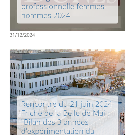
professionnelle femmes-
hommes 2024
31/12/2024
Rencontre du 21 juin 2024
Friche de la Belle de Mai :
"Bilan des 3 années
d'expérimentation du