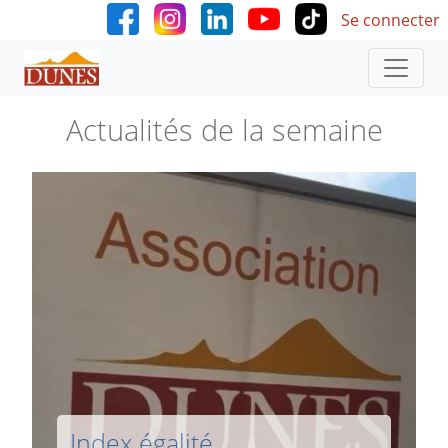
User accoun
Aller au contenu principal
Se connecter
Actualités de la semaine
Index égalité